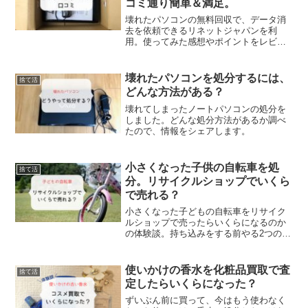
コミ通り簡単＆満足。
壊れたパソコンの無料回収で、データ消
去を依頼できるリネットジャパンを利
用。使ってみた感想やポイントをレビュ
ーします。
壊れたパソコンを処分するには、
捨て活
どんな方法がある？
壊れてしまったノートパソコンの処分を
しました。どんな処分方法があるか調べ
たので、情報をシェアします。
小さくなった子供の自転車を処
捨て活
分。リサイクルショップでいくら
で売れる？
小さくなった子どもの自転車をリサイク
ルショップで売ったらいくらになるのか
の体験談。持ち込みをする前やる2つのこ
とも必見！
使いかけの香水を化粧品買取で査
捨て活
定したらいくらになった？
ずいぶん前に買って、今はもう使わなく