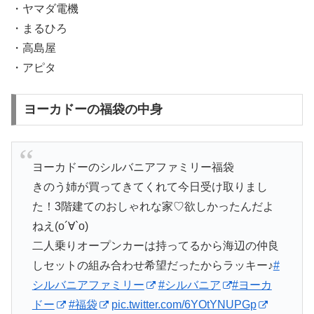
・ヤマダ電機
・まるひろ
・高島屋
・アピタ
ヨーカドーの福袋の中身
ヨーカドーのシルバニアファミリー福袋
きのう姉が買ってきてくれて今日受け取りまし
た！3階建てのおしゃれな家♡欲しかったんだよ
ねえ(о´∀`о)
二人乗りオープンカーは持ってるから海辺の仲良
しセットの組み合わせ希望だったからラッキー♪
#
シルバニアファミリー
#シルバニア
#ヨーカ
ドー
#福袋
pic.twitter.com/6YOtYNUPGp