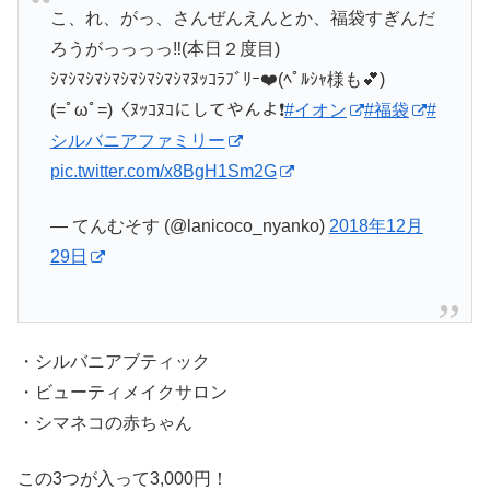
こ、れ、がっ、さんぜんえんとか、福袋すぎんだ
ろうがっっっっ‼️(本日２度目)
ｼﾏｼﾏｼﾏｼﾏｼﾏｼﾏｼﾏｼﾏﾇｯｺﾗﾌﾞﾘｰ❤️(ﾍﾟﾙｼｬ様も💕)
(=ﾟωﾟ=)〈ﾇｯｺﾇｺにしてやんよ❗
#イオン
#福袋
#
シルバニアファミリー
pic.twitter.com/x8BgH1Sm2G
— てんむそす (@lanicoco_nyanko)
2018年12月
29日
・シルバニアブティック
・ビューティメイクサロン
・シマネコの赤ちゃん
この3つが入って3,000円！