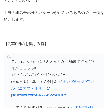
ていいと思います！
中身の組み合わせのパターンがいろいろあるので、一例を
紹介します。
【2,000円のお楽しみ袋】
こ、れ、がっ、にせんえんとか、福袋すぎんだろ
うがっっっっ‼️
ﾗﾌﾞﾗﾌﾞﾗﾌﾞﾗﾌﾞﾗﾌﾞﾗﾌﾞﾄﾞｰﾙﾚﾄﾘﾊﾞｰ
(＾ω＾Ｕ)〈赤ちゃん付お❗
#イオン
#福袋
#シ
ルバニアファミリー
pic.twitter.com/OKWxdVy6DO
— てんむそす (@lanicoco_nyanko)
2018年12月