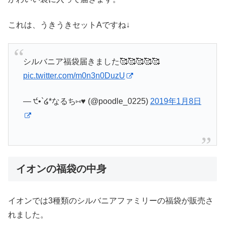
これは、うきうきセットAですね↓
シルバニア福袋届きました🥰🥰🥰🥰🥰
pic.twitter.com/m0n3n0DuzU
— ੯•`໒*なるち⑅♥︎ (@poodle_0225)
2019年1月8日
イオンの福袋の中身
イオンでは3種類のシルバニアファミリーの福袋が販売さ
れました。