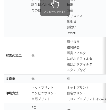
誕生日／お祝い
結婚
その他
出産
スクロールできます
クリスマス
誕生日
お祝い
その他
切り抜き
物質除去
写真フィルタ
写真の加工
無
にがおえフィルタ
絵はがきフィルタ
スタンプなど
文例集
無
有
ネットプリント
ネットプリント
印刷方法
コンビニプリント
自宅プリント
自宅プリント
（コンビニプリントはみんな
PC