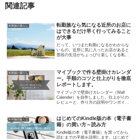
関連記事
転勤族なら気になる近所のお店に
転勤族の暮らし
はできるだけ早く行ってみること
が大事
だって、いつまた転勤になるかわからな
いもの。近所に気に入ったお店があると
普段の生活がちょっぴり楽しくなる私が
結婚した当初に住んでいた家の近くに、
とっても気になるうどん屋さんがあった
んです。よく通る道沿いにあったので
マイブックで作る壁掛けカレンダ
転勤族の暮らし
「どこか食べにいこうか」っ...
ー。手順のコツと仕上がりを徹底
レポートします。
マイブックで壁掛けカレンダー（Wall
Calender）を自作しました。仕上がりの
レビューと、作り方の説明やワンポイン
トアドバイスをお伝えします。
はじめてのKindle版の本（電子書
転勤族の暮らし
籍）の買い方～読み方
Kindle版の本（電子書籍）を買ってから
読むまでの手順を説明します。はじめて