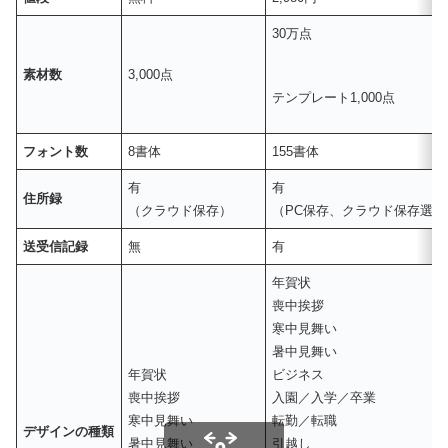
30万点
素材数
3,000点
テンプレート1,000点
フォント数
8書体
155書体
有
有
住所録
（クラウド保存）
（PC保存、クラウド保存選択
送受信記録
無
有
年賀状
喪中挨拶
寒中見舞い
暑中見舞い
年賀状
ビジネス
喪中挨拶
入園／入学／卒業
寒中見舞い
転勤／転職
デザインの種類
暑中見舞い
引越し