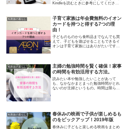
Kindleを読むときに参考にしてくださ
い。
子育て家族は年会費無料のイオン
転勤族の暮らし
カードを持つと得する7つの理
由！
子どものものから食料品までなんでも買
えて、子どもを遊ばせることもできるイ
オンは子育て家族にはありがたいですよ
ねー。イオンでよく買い物をするなら、
年会費無料で特典いっぱいのイオンカー
ドを使うことをおすすめします。...とい
うか、使わなきゃもっ...
主婦の勉強時間を賢く確保！家事
転勤族の暮らし
の時間を有効活用する方法。
読みたい本や勉強したいことがあって
も、なかなかまとまった勉強時間がとれ
ないのが主婦というもの。時間は限られ
ているので、勉強時間を確保するには睡
眠時間を削らないと...なんて思ってませ
ん？？わたしが最近もっぱらハマってい
るのが、家事をしながら...
春休みの映画で子供が楽しめるも
転勤族の暮らし
のをピックアップ！2019年版
春休みに子どもと楽しめる映画をまとめ