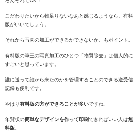
ろんそれでOK！
こだわりたいから物足りないなあと感じるようなら、有料
版がいいでしょう。
それから
写真の加工
ができるかできないか、もポイント。
有料版の筆王の写真加工のひとつ「物質除去」は個人的に
すごいと思っています。
誰に送って誰から来たのかを管理することのできる
送受信
記録
も便利です。
やはり
有料版の方ができることが多い
ですね。
年賀状の
簡単なデザインを作って印刷
できればいい人は
無
料版
。