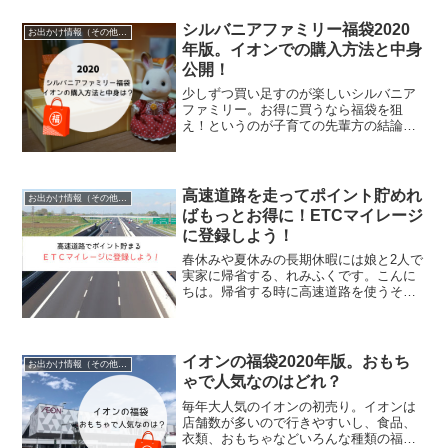
歳の娘と一緒に、気になる特徴的な雪く
まを食べに3店舗めぐ...
シルバニアファミリー福袋2020
お出かけ情報（その他の地域）
年版。イオンでの購入方法と中身
公開！
少しずつ買い足すのが楽しいシルバニア
ファミリー。お得に買うなら福袋を狙
え！というのが子育ての先輩方の結論の
ようです。中でも、手ごろな値段で買い
やすいと評判なのがイオンで発売される
シルバニアファミリー福袋。・2020年福
袋の購入方法・2019...
高速道路を走ってポイント貯めれ
お出かけ情報（その他の地域）
ばもっとお得に！ETCマイレージ
に登録しよう！
春休みや夏休みの長期休暇には娘と2人で
実家に帰省する、れみふくです。こんに
ちは。帰省する時に高速道路を使うそこ
のあなた、ETC割引だけで満足してませ
んか？？「ETC使って土日に帰れば高速
道路料金安くなるよね♪」と思っているよ
うなら...甘い...
イオンの福袋2020年版。おもち
お出かけ情報（その他の地域）
ゃで人気なのはどれ？
毎年大人気のイオンの初売り。イオンは
店舗数が多いので行きやすいし、食品、
衣類、おもちゃなどいろんな種類の福袋