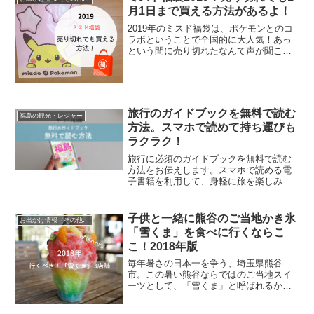
月1日まで買える方法があるよ！
2019年のミスド福袋は、ポケモンとのコ
ラボということで全国的に大人気！あっ
という間に売り切れたなんて声が聞こえ
てきます。なんといってもポケモングッ
ズに加えて、金額以上のドーナツ券が入
っていますからね。実はわたしも発売初
日に買いに行って目当...
旅行のガイドブックを無料で読む
福島の観光・レジャー
方法。スマホで読めて持ち運びも
ラクラク！
旅行に必須のガイドブックを無料で読む
方法をお伝えします。スマホで読める電
子書籍を利用して、身軽に旅を楽しみま
しょう。
子供と一緒に熊谷のご当地かき氷
お出かけ情報（その他の地域）
「雪くま」を食べに行くならこ
こ！2018年版
毎年暑さの日本一を争う、埼玉県熊谷
市。この暑い熊谷ならではのご当地スイ
ーツとして、「雪くま」と呼ばれるかき
氷があります。毎年いろんな飲食店がそ
の味を競っているんですよ！2018年夏！4