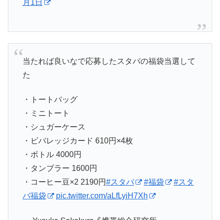
月1日
当たれば良いなで応募したスタバの福袋当選して
た
・トートバッグ
・ミニトート
・シュガーケース
・ビバレッジカード 610円×4枚
・ボトル 4000円
・タンブラー 1600円
・コーヒー豆×2 2190円
#スタバ
#福袋
#スタ
バ福袋
pic.twitter.com/aLfLyiH7Xh