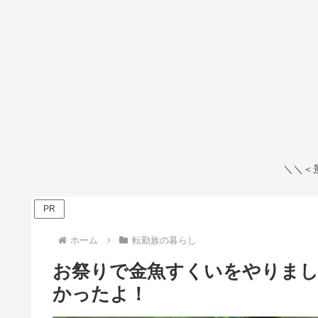
＼＼＜
PR
ホーム
転勤族の暮らし
お祭りで金魚すくいをやりま
かったよ！